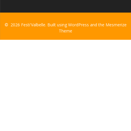
© 2026 Festi'Valbelle. Built using WordPress and the
Mesmerize
Theme