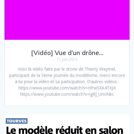
[Vidéo] Vue d’un drône…
11 juin 2014
Voici là vidéo faite par le drone de Thierry Waymel,
participant de la 5ème journée du modélisme, merci encore
à lui pour la vidéo et sa participation. D’autres vidéos :
https://www.youtube.com/watch?v=HPwSXA4TXJ4
https://www.youtube.com/watch?v=igRJ_UmINkc