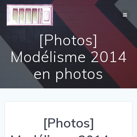
Skip
to
content
[Photos]
Modélisme 2014
en photos
[Photos]