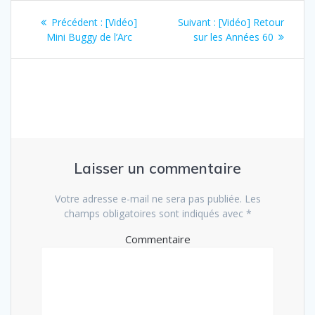
Navigation
Article
Article
Précédent :
[Vidéo]
Suivant :
[Vidéo] Retour
de
précédent
suivant
Mini Buggy de l’Arc
sur les Années 60
:
:
l’article
Laisser un commentaire
Votre adresse e-mail ne sera pas publiée.
Les
champs obligatoires sont indiqués avec
*
Commentaire