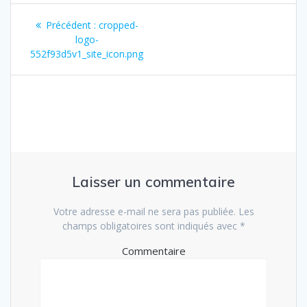
Navigation
Article
Précédent :
cropped-
de
précédent
logo-
:
552f93d5v1_site_icon.png
l’article
Laisser un commentaire
Votre adresse e-mail ne sera pas publiée.
Les
champs obligatoires sont indiqués avec
*
Commentaire