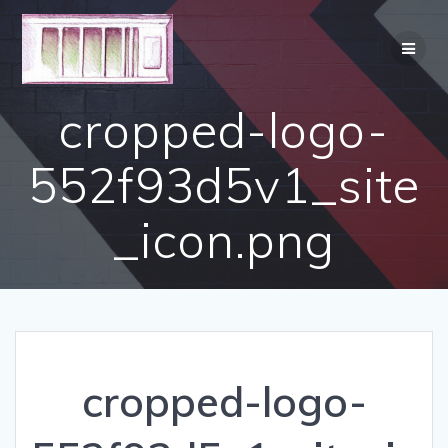
Skip
to
content
cropped-logo-
552f93d5v1_site
_icon.png
cropped-logo-