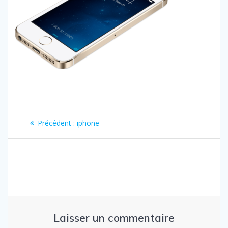
Navigation
Article
Précédent :
iphone
de
précédent
:
l’article
Laisser un commentaire