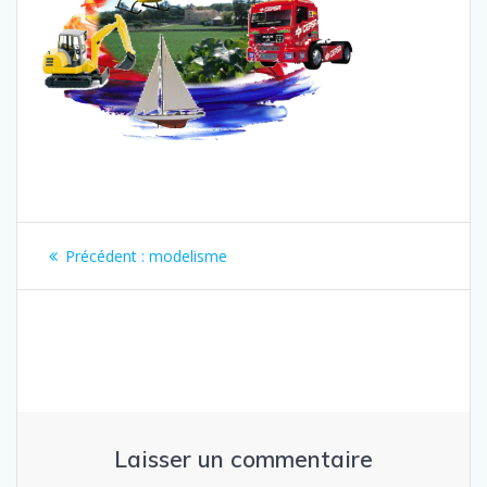
Navigation
Article
Précédent :
modelisme
de
précédent
:
l’article
Laisser un commentaire