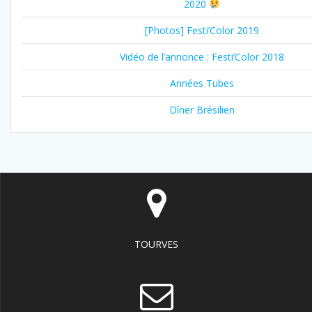
2020
[Photos] Festi’Color 2019
Vidéo de l’annonce : Festi’Color 2018
Années Tubes
Dîner Brésilien
TOURVES