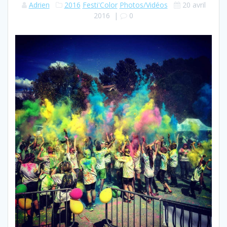
Adrien
2016
Festi'Color
Photos/Vidéos
20 avril
2016
|
0