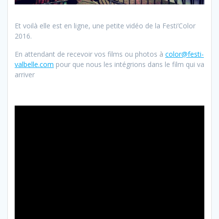
Et voilà elle est en ligne, une petite vidéo de la Festi’Color
2016.
En attendant de recevoir vos films ou photos à
color@festi-
valbelle.com
pour que nous les intégrions dans le film qui va
arriver