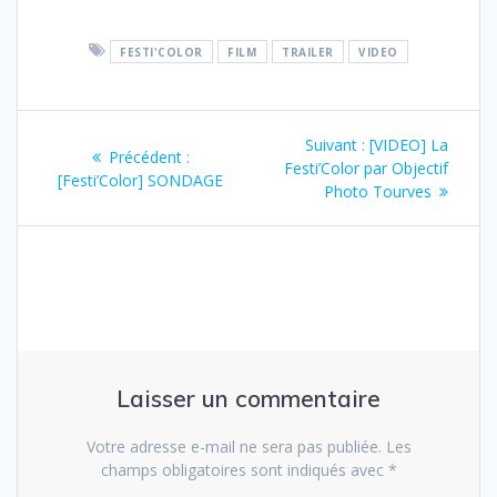
FESTI'COLOR
FILM
TRAILER
VIDEO
Navigation
Article
Suivant :
[VIDEO] La
Article
Précédent :
de
suivant
Festi’Color par Objectif
précédent
[Festi’Color] SONDAGE
:
Photo Tourves
:
l’article
Laisser un commentaire
Votre adresse e-mail ne sera pas publiée.
Les
champs obligatoires sont indiqués avec
*